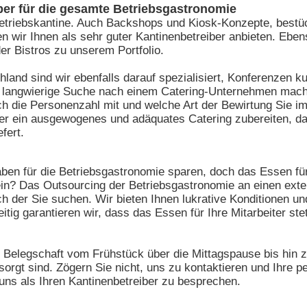
iber für die gesamte Betriebsgastronomie
 Betriebskantine. Auch Backshops und Kiosk-Konzepte, bestüc
n wir Ihnen als sehr guter Kantinenbetreiber anbieten. Ebe
er Bistros zu unserem Portfolio.
land sind wir ebenfalls darauf spezialisiert, Konferenzen ku
e langwierige Suche nach einem Catering-Unternehmen mach
ach die Personenzahl mit und welche Art der Bewirtung Sie i
mer ein ausgewogenes und adäquates Catering zubereiten, d
fert.
en für die Betriebsgastronomie sparen, doch das Essen für 
n? Das Outsourcing der Betriebsgastronomie an einen exter
h der Sie suchen. Wir bieten Ihnen lukrative Konditionen un
tig garantieren wir, dass das Essen für Ihre Mitarbeiter st
e Belegschaft vom Frühstück über die Mittagspause bis hi
rgt sind. Zögern Sie nicht, uns zu kontaktieren und Ihre pe
 uns als Ihren Kantinenbetreiber zu besprechen.