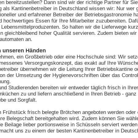
n bereitzustellen? Dann sind wir der richtige Partner für S
 als Kantinenbetreiber in Deutschland wissen wir: Nur wer g
ioneller und erfahrener Betreiber der Betriebsgastronomie 
 hochwertiges Essen für Ihre Mitarbeiter zuzubereiten. Dafü
Lebensmittelproduzenten. So halten wir die Lieferwege kur
in gleichbleibend hoher Qualität servieren. Zudem bieten wir
eautomaten an.
in unseren Händen
nehmen, ein Großbetrieb oder eine Hochschule sind: Wir se
gemessenes Versorgungskonzept, das exakt auf Ihre Wünsch
nbetreiber übernehmen wir die Leitung Ihrer Betriebskantin
von der Umsetzung der Hygienevorschriften über das Controll
dnung.
und Studierenden bereiten wir entweder täglich frisch in Ihr
rnküchen zu und liefern anschließend in Ihren Betrieb - gan
ebe und Sorgfalt.
m Frühstück frisch belegte Brötchen angeboten werden oder e
re Belegschaft bereitgehalten wird. Zudem können Sie wähle
 Beilage lieber portionsweise in Schüsseln serviert werden s
acht uns zu einem der besten Kantinenbetreiber in Deutsc